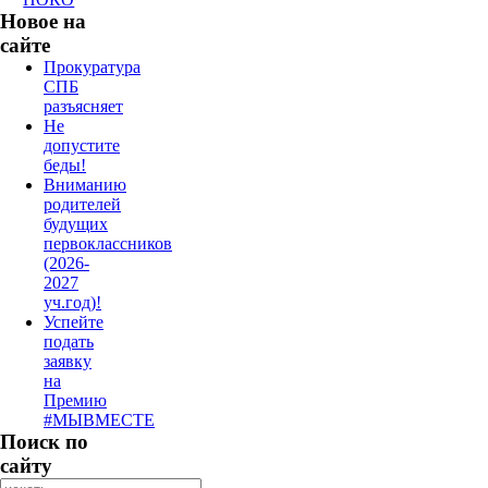
Новое на
сайте
Прокуратура
СПБ
разъясняет
Не
допустите
беды!
Вниманию
родителей
будущих
первоклассников
(2026-
2027
уч.год)!
Успейте
подать
заявку
на
Премию
#МЫВМЕСТЕ
Поиск по
сайту