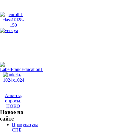
Анкеты,
опросы,
НОКО
Новое на
сайте
Прокуратура
СПБ