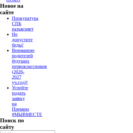
Новое на
сайте
Прокуратура
СПБ
разъясняет
Не
допустите
беды!
Вниманию
родителей
будущих
первоклассников
(2026-
2027
уч.год)!
Успейте
подать
заявку
на
Премию
#МЫВМЕСТЕ
Поиск по
сайту