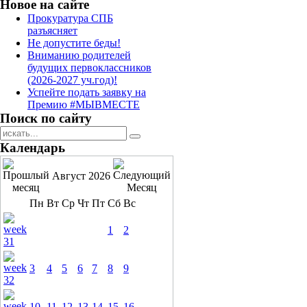
Новое на сайте
Прокуратура СПБ
разъясняет
Не допустите беды!
Вниманию родителей
будущих первоклассников
(2026-2027 уч.год)!
Успейте подать заявку на
Премию #МЫВМЕСТЕ
Поиск по сайту
Календарь
Август 2026
Пн
Вт
Ср
Чт
Пт
Сб
Вс
1
2
3
4
5
6
7
8
9
10
11
12
13
14
15
16