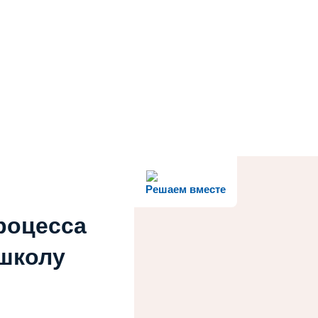
Решаем вместе
роцесса
 школу