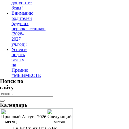
допустите
беды!
Вниманию
родителей
будущих
первоклассников
(2026-
2027
уч.год)!
Успейте
подать
заявку
на
Премию
#МЫВМЕСТЕ
Поиск по
сайту
Календарь
Август 2026
Пн
Вт
Ср
Чт
Пт
Сб
Вс