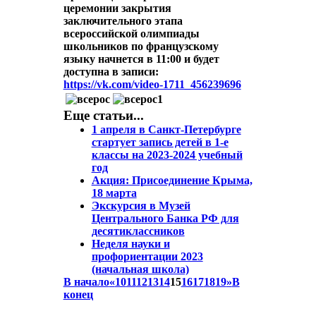
церемонии закрытия
заключительного этапа
всероссийской олимпиады
школьников по французскому
языку начнется в 11:00 и будет
доступна в записи:
https://vk.com/video-1711_456239696
Еще статьи...
1 апреля в Санкт-Петербурге
стартует запись детей в 1-е
классы на 2023-2024 учебный
год
Акция: Присоединение Крыма,
18 марта
Экскурсия в Музей
Центрального Банка РФ для
десятиклассников
Неделя науки и
профориентации 2023
(начальная школа)
В начало
«
10
11
12
13
14
15
16
17
18
19
»
В
конец