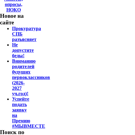
опросы,
НОКО
Новое на
сайте
Прокуратура
СПБ
разъясняет
Не
допустите
беды!
Вниманию
родителей
будущих
первоклассников
(2026-
2027
уч.год)!
Успейте
подать
заявку
на
Премию
#МЫВМЕСТЕ
Поиск по