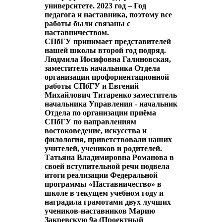
университете. 2023 год – Год
педагога и наставника, поэтому все
работы были связаны с
наставничеством.
СПбГУ принимает представителей
нашей школы второй год подряд.
Людмила Иосифовна Галиновская,
заместитель начальника Отдела
организации профориентационной
работы СПбГУ и Евгений
Михайлович Титаренко заместитель
начальника Управления - начальник
Отдела по организации приёма
СПбГУ по направлениям
востоковедение, искусства и
филология, приветствовали наших
учителей, учеников и родителей.
Татьяна Владимировна Романова в
своей вступительной речи подвела
итоги реализации Федеральной
программы «Наставничество» в
школе в текущем учебном году и
наградила грамотами двух лучших
учеников-наставников Марию
Закревскую 9а (Проектный