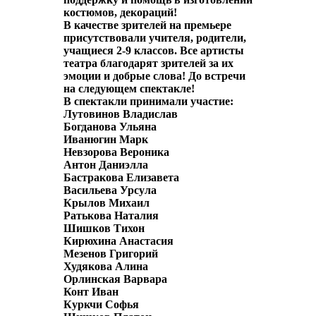
костюмов, декораций!
В качестве зрителей на премьере
присутствовали учителя, родители,
учащиеся 2-9 классов. Все артисты
театра благодарят зрителей за их
эмоции и добрые слова! До встречи
на следующем спектакле!
В спектакли принимали участие:
Лутовинов Владислав
Богданова Ульяна
Иванюгин Марк
Невзорова Вероника
Антон Даниэлла
Бастракова Елизавета
Васильева Урсула
Крылов Михаил
Ратькова Наталия
Шишков Тихон
Кирюхина Анастасия
Мезенов Григорий
Худякова Алина
Орлинская Варвара
Конт Иван
Куркчи Софья