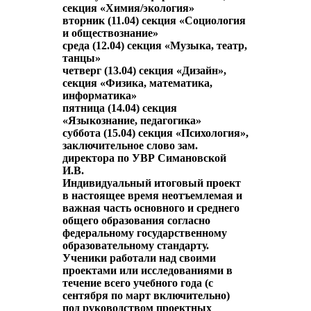
секция «Химия/экология»
вторник (11.04) секция «Социология
и обществознание»
среда (12.04) секция «Музыка, театр,
танцы»
четверг (13.04) секция «Дизайн»,
секция «Физика, математика,
информатика»
пятница (14.04) секция
«Языкознание, педагогика»
суббота (15.04) секция «Психология»,
заключительное слово зам.
директора по УВР Симановской
И.В.
Индивидуальный итоговый проект
в настоящее время неотъемлемая и
важная часть основного и среднего
общего образования согласно
федеральному государственному
образовательному стандарту.
Ученики работали над своими
проектами или исследованиями в
течение всего учебного года (с
сентября по март включительно)
под руководством проектных