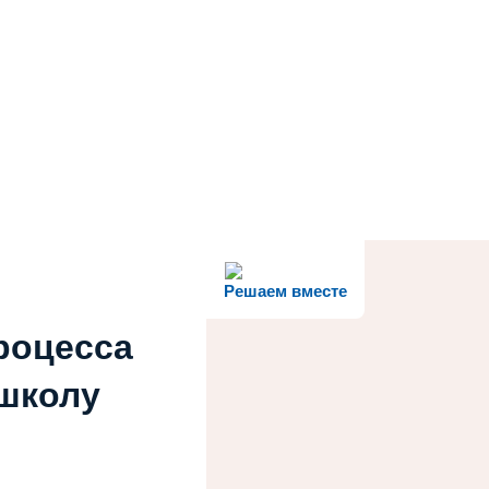
Решаем вместе
роцесса
 школу