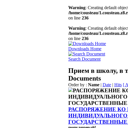
Warning
: Creating default obje
/home/cousteau/1.cousteau.z
on line
236
Warning
: Creating default obje
/home/cousteau/1.cousteau.z
on line
236
Downloads Home
Search Document
Прием в школу, в т
Documents
Order by :
Name
|
Date
|
Hits
[ 
РАСПОРЯЖЕНИЕ КО № 
ИНДИВИДУАЛЬНОГО 
ГОСУДАРСТВЕННЫЕ
популярный!