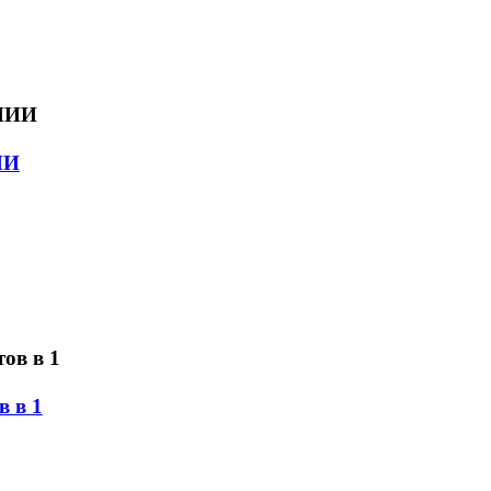
ИИ
в в 1