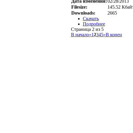
Дата изменения:
02/28/2013
Filesize:
145.52 Кбай
Downloads:
2665
Скачать
Подробнее
Страница 2 из 5
В начало
«
1
2
3
4
5
»
В конец