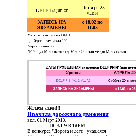
Четверг 28
DELF B2 junior
марта
ЗАПИСЬ НА
с 18.02 по
ЭКЗАМЕНЫ
11.03
Мартовская
сессия
DELF
пройдет
в
гимназии
171.
Адрес
гимназии
№
171:
ул.
Маяковского,
д.
9/16.
Станция
метро
Маяковская
ДАТЫ ПРОВЕДЕНИЯ экзаменов DELF PRIM’ (для детей 
Уровни
АПРЕЛЬ 20
DELF Prim’A1.1, A1, A2
Суббота 20 апрел
ЗАПИСЬ НА ЭКЗАМЕНЫ
с 14.01 по 25
Желаем удачи!!!
Правила дорожного движения
вкл.
01 Март 2013
.
ПОЗДРАВЛЯЕМ!
В конкурсе "Дорога и дети" учащаяся