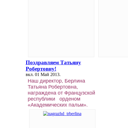
junior
28
марта
DELF B2
Четверг
junior
28
марта
ЗАПИСЬ НА
с 18.02
ЭКЗАМЕНЫ
по 11.03
Поздравляем Татьяну
Робертовну!
вкл.
01 Май 2013
.
Наш директор, Берлина
Татьяна Робертовна,
награждена от Французской
республики орденом
«Академических пальм».