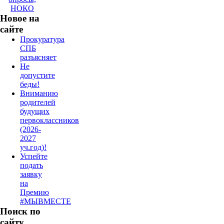
НОКО
Новое на
сайте
Прокуратура
СПБ
разъясняет
Не
допустите
беды!
Вниманию
родителей
будущих
первоклассников
(2026-
2027
уч.год)!
Успейте
подать
заявку
на
Премию
#МЫВМЕСТЕ
Поиск по
сайту