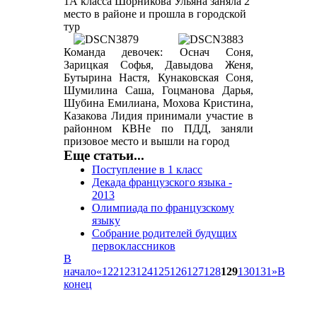
1А класса Шорникова Ульяна заняла 2
место в районе и прошла в городской
тур
Команда девочек: Оснач Соня,
Зарицкая Софья, Давыдова Женя,
Бутырина Настя, Кунаковская Соня,
Шумилина Саша, Гоцманова Дарья,
Шубина Емилиана, Мохова Кристина,
Казакова Лидия принимали участие в
районном КВНе по ПДД, заняли
призовое место и вышли на город
Еще статьи...
Поступление в 1 класс
Декада французского языка -
2013
Олимпиада по французскому
языку
Собрание родителей будущих
первоклассников
В
начало
«
122
123
124
125
126
127
128
129
130
131
»
В
конец