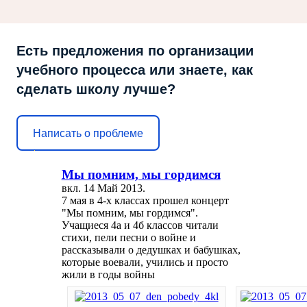
Есть предложения по организации
учебного процесса или знаете, как
сделать школу лучше?
Написать о проблеме
МАРТ
Уровни
2013
Мы помним, мы гордимся
вкл.
14 Май 2013
.
Среда
DELF A1
7 мая в 4-х классах прошел концерт
27
junior
"Мы помним, мы гордимся".
марта
Учащиеся 4а и 4б классов читали
стихи, пели песни о войне и
Среда
DELF A2
рассказывали о дедушках и бабушках,
27
junior
которые воевали, учились и просто
марта
жили в годы войны
DELF B1
Четверг