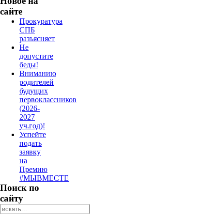
Новое на
сайте
Прокуратура
СПБ
разъясняет
Не
допустите
беды!
Вниманию
родителей
будущих
первоклассников
(2026-
2027
уч.год)!
Успейте
подать
заявку
на
Премию
#МЫВМЕСТЕ
Поиск по
сайту