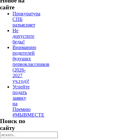
Новое на
сайте
Прокуратура
СПБ
разъясняет
Не
допустите
беды!
Вниманию
родителей
будущих
первоклассников
(2026-
2027
уч.год)!
Успейте
подать
заявку
на
Премию
#МЫВМЕСТЕ
Поиск по
сайту