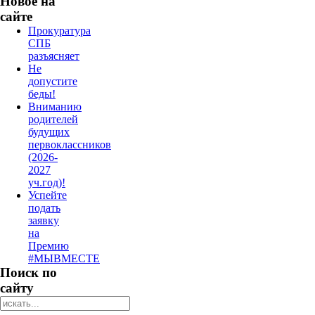
Новое на
сайте
Прокуратура
СПБ
разъясняет
Не
допустите
беды!
Вниманию
родителей
будущих
первоклассников
(2026-
2027
уч.год)!
Успейте
подать
заявку
на
Премию
#МЫВМЕСТЕ
Поиск по
сайту