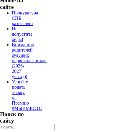
Новое на
сайте
Прокуратура
СПБ
разъясняет
Не
допустите
беды!
Вниманию
родителей
будущих
первоклассников
(2026-
2027
уч.год)!
Успейте
подать
заявку
на
Премию
#МЫВМЕСТЕ
Поиск по
сайту