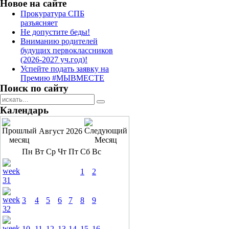
Новое на сайте
Прокуратура СПБ
разъясняет
Не допустите беды!
Вниманию родителей
будущих первоклассников
(2026-2027 уч.год)!
Успейте подать заявку на
Премию #МЫВМЕСТЕ
Поиск по сайту
Календарь
Август 2026
Пн
Вт
Ср
Чт
Пт
Сб
Вс
1
2
3
4
5
6
7
8
9
10
11
12
13
14
15
16