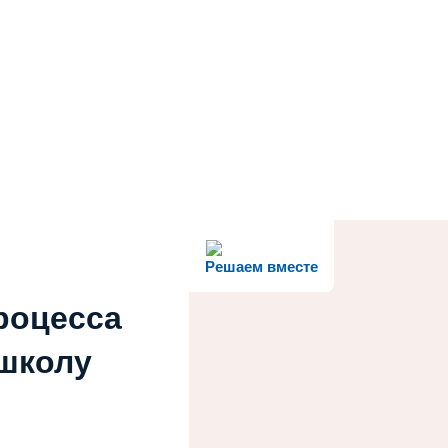
Решаем вместе
роцесса
 школу