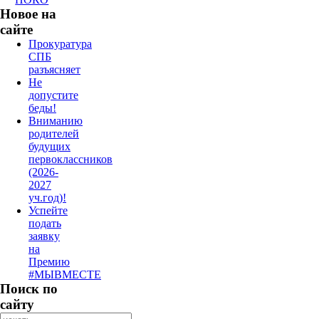
Новое на
сайте
Прокуратура
СПБ
разъясняет
Не
допустите
беды!
Вниманию
родителей
будущих
первоклассников
(2026-
2027
уч.год)!
Успейте
подать
заявку
на
Премию
#МЫВМЕСТЕ
Поиск по
сайту