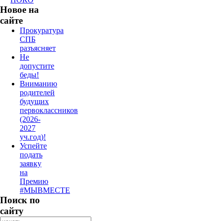
Новое на
сайте
Прокуратура
СПБ
разъясняет
Не
допустите
беды!
Вниманию
родителей
будущих
первоклассников
(2026-
2027
уч.год)!
Успейте
подать
заявку
на
Премию
#МЫВМЕСТЕ
Поиск по
сайту