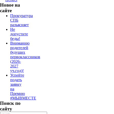
Новое на
сайте
Прокуратура
СПБ
разъясняет
Не
допустите
беды!
Вниманию
родителей
будущих
первоклассников
(2026-
2027
уч.год)!
Успейте
подать
заявку
на
Премию
#МЫВМЕСТЕ
Поиск по
сайту